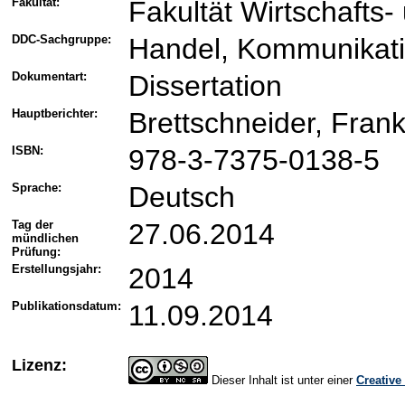
Fakultät:
Fakultät Wirtschafts
DDC-Sachgruppe:
Handel, Kommunikati
Dokumentart:
Dissertation
Hauptberichter:
Brettschneider, Frank
ISBN:
978-3-7375-0138-5
Sprache:
Deutsch
Tag der
27.06.2014
mündlichen
Prüfung:
Erstellungsjahr:
2014
Publikationsdatum:
11.09.2014
Lizenz:
Dieser Inhalt ist unter einer
Creativ