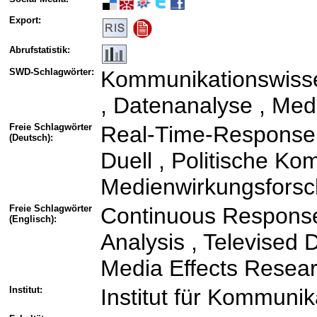
Export:
Abrufstatistik:
SWD-Schlagwörter:
Kommunikationswisse
, Datenanalyse , Me
Freie Schlagwörter
Real-Time-Response 
(Deutsch):
Duell , Politische Ko
Medienwirkungsfors
Freie Schlagwörter
Continuous Response
(Englisch):
Analysis , Televised 
Media Effects Resea
Institut:
Institut für Kommuni