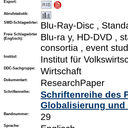
Export:
Abrufstatistik:
SWD-Schlagwörter:
Blu-Ray-Disc , Stand
Freie Schlagwörter
Blu-ra y, HD-DVD , st
(Englisch):
consortia , event stu
Institut:
Institut für Volkswirt
DDC-Sachgruppe:
Wirtschaft
Dokumentart:
ResearchPaper
Schriftenreihe:
Schriftenreihe des
Globalisierung und
Bandnummer:
29
Sprache: