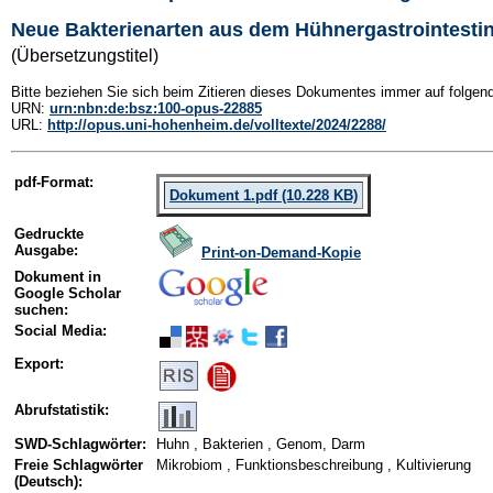
Neue Bakterienarten aus dem Hühnergastrointestinal
(Übersetzungstitel)
Bitte beziehen Sie sich beim Zitieren dieses Dokumentes immer auf folgen
URN:
urn:nbn:de:bsz:100-opus-22885
URL:
http://opus.uni-hohenheim.de/volltexte/2024/2288/
pdf-Format:
Dokument 1.pdf (10.228 KB)
Gedruckte
Ausgabe:
Print-on-Demand-Kopie
Dokument in
Google Scholar
suchen:
Social Media:
Export:
Abrufstatistik:
SWD-Schlagwörter:
Huhn , Bakterien , Genom, Darm
Freie Schlagwörter
Mikrobiom , Funktionsbeschreibung , Kultivierung
(Deutsch):