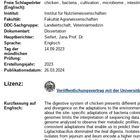
Freie Schlagwörter
chicken , bacteria , cultivation , microbiome , intesti
(Englisch):
Institut:
Institut für Nutztierwissenschaften
Fakultät:
Fakultät Agrarwissenschaften
DDC-Sachgruppe:
Landwirtschaft, Veterinärmedizin
Dokumentart:
Dissertation
Hauptberichter:
Seifert, Jana Prof. Dr.
Sprache:
Englisch
Tag der
14.09.2023
mündlichen
Prüfung:
Erstellungsjahr:
2023
Publikationsdatum:
26.03.2024
Lizenz:
Veröffentlichungsvertrag mit der Universi
Kurzfassung auf
The digestive system of chicken presents different ph
Englisch:
and divergence on the adaptations to the environment
about the site- specific adaptations of bacteria colo
genomes limits the interpretation of sequencing data 
genome analysed to observe their metabolic profiles, 
consistent adaptations that enable us to predict thei
Ligilactobacillus dominated the ileal digesta. Isola
isolates from jejunum and ileum encode a higher numb