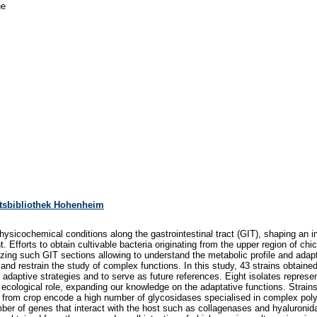
ne
tätsbibliothek Hohenheim
ysicochemical conditions along the gastrointestinal tract (GIT), shaping an ind
. Efforts to obtain cultivable bacteria originating from the upper region of 
nizing such GIT sections allowing to understand the metabolic profile and adapt
and restrain the study of complex functions. In this study, 43 strains obtain
adaptive strategies and to serve as future references. Eight isolates represen
r ecological role, expanding our knowledge on the adaptative functions. Strain
tes from crop encode a high number of glycosidases specialised in complex po
er of genes that interact with the host such as collagenases and hyaluronidas