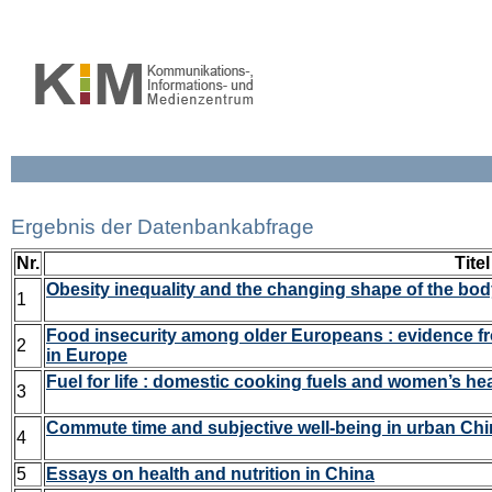
Ergebnis der Datenbankabfrage
Nr.
Titel
Obesity inequality and the changing shape of the bod
1
Food insecurity among older Europeans : evidence fro
2
in Europe
Fuel for life : domestic cooking fuels and women’s hea
3
Commute time and subjective well-being in urban Ch
4
5
Essays on health and nutrition in China