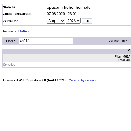
opus.uni-hohenheim.de
Statistik für:
07.08.2026 - 23:01
Zuletzt aktualisiert:
Zeitraum:
Fenster schließen
Filter :
Exklusiv-Filter :
S
Filter
/461/
:
Total: 40
Sonstige
Advanced Web Statistics 7.0 (build 1.971)
-
Created by awstats