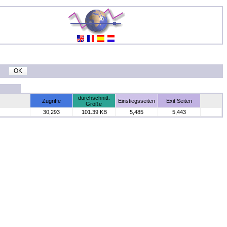
durchschnitt.
Zugriffe
Einstiegsseiten
Exit Seiten
Größe
30,293
101.39 KB
5,485
5,443